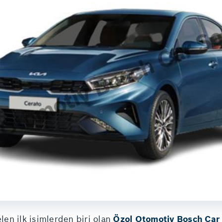
elen ilk isimlerden biri olan
Özol Otomotiv Bosch Car 