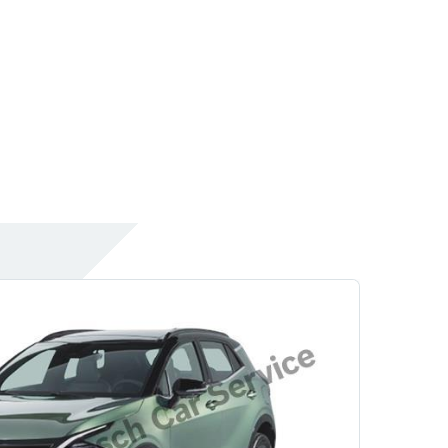
Motor Tamir Ve Bakım
Bilgisayarlı Arıza Tespiti
Elektronik Arıza Tespiti
Yağ Değişimi
Özol Otomotiv
Yağ Filtresi Değişimi
Araç Detaylı Temizlik
Hizmetlerimiz
Rehber